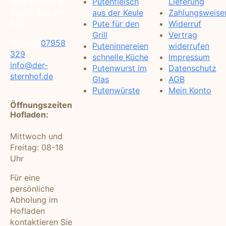
Weikersholz 8
Putenfleisch
Lieferung
74585 Rot am
aus der Keule
Zahlungsweise
See
Pute für den
Widerruf
Grill
Vertrag
Telefon
07958
Puteninnereien
widerrufen
329
schnelle Küche
Impressum
info@der-
Putenwurst im
Datenschutz
sternhof.de
Glas
AGB
Putenwürste
Mein Konto
Öffnungszeiten
Hofladen:
Mittwoch und
Freitag: 08-18
Uhr
Für eine
persönliche
Abholung im
Hofladen
kontaktieren Sie