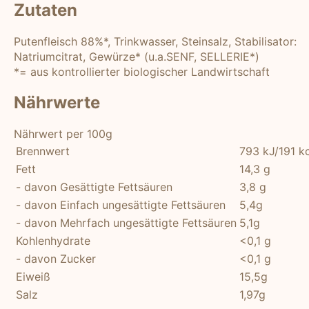
Zutaten
Putenfleisch 88%*, Trinkwasser, Steinsalz, Stabilisator:
Natriumcitrat, Gewürze* (u.a.SENF, SELLERIE*)
*= aus kontrollierter biologischer Landwirtschaft
Nährwerte
Nährwert per 100g
Brennwert
793 kJ/191 k
Fett
14,3 g
- davon Gesättigte Fettsäuren
3,8 g
- davon Einfach ungesättigte Fettsäuren
5,4g
- davon Mehrfach ungesättigte Fettsäuren
5,1g
Kohlenhydrate
<0,1 g
- davon Zucker
<0,1 g
Eiweiß
15,5g
Salz
1,97g