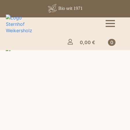
Bio seit 1971
0,00
€
0