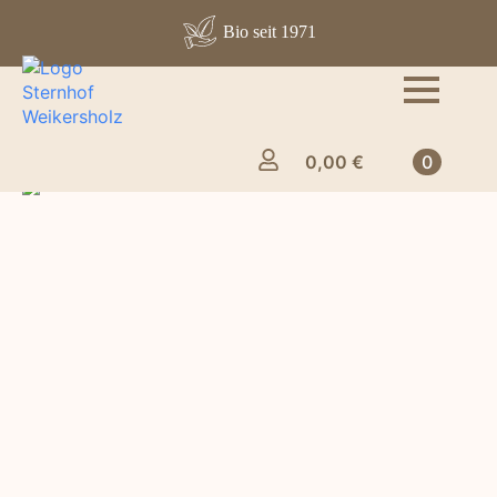
Bio seit 1971
0,00
€
0