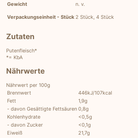
Gewicht
n. v.
Verpackungseinheit - Stück
2 Stück, 4 Stück
Zutaten
Putenfleisch*
*= KbA
Nährwerte
Nährwert per 100g
Brennwert
446kJ/107kcal
Fett
1,9g
- davon Gesättigte Fettsäuren
0,8g
Kohlenhydrate
<0,5g
- davon Zucker
<0,1g
Eiweiß
21,7g