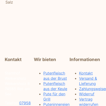
Salz
Kontakt
Wir bieten
Informationen
Sternhof
Putenfleisch
Kontakt
Weikersholz
aus der Brust
Versand &
Weikersholz 8
Putenfleisch
Lieferung
74585 Rot am
aus der Keule
Zahlungsweise
See
Pute für den
Widerruf
Grill
Vertrag
Telefon
07958
Puteninnereien
widerrufen